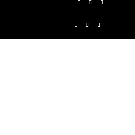
iş
casibom
starzbet güncel giriş
starzbet giriş
starzbet
starzbet 