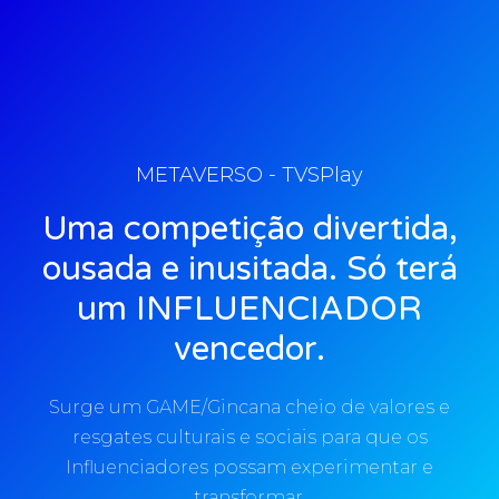
METAVERSO - TVSPlay
Uma competição divertida,
ousada e inusitada. Só terá
um INFLUENCIADOR
vencedor.
Surge um GAME/Gincana cheio de valores e
resgates culturais e sociais para que os
Influenciadores possam experimentar e
transformar.